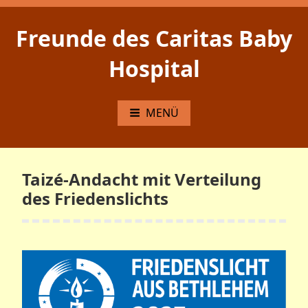
Zum
Inhalt
Freunde des Caritas Baby
springen
Hospital
MENÜ
Taizé-Andacht mit Verteilung
des Friedenslichts