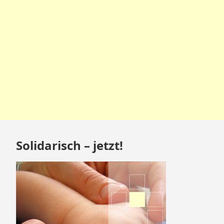
Zum
Solidarisch – jetzt!
Footer
springen