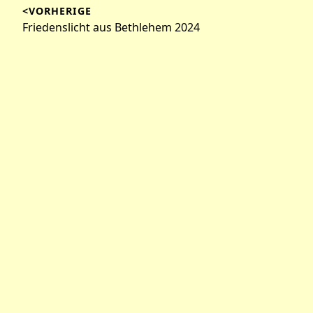
<VORHERIGE
Vorheriger
Friedenslicht aus Bethlehem 2024
Beitrag: