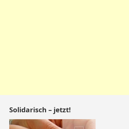
Zum
Solidarisch – jetzt!
Footer
springen