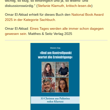
wichtig, so klug, so eindringlich und ja, so lesens- und
diskussionswürdig.“ (
Stefanie Klamuth, kritisch-lesen.de
)
Omar El Akkad erhielt für dieses Buch den
National Book Award
2025 in der Kategorie Sachbuch
.
Omar El Akkad:
Eines Tages werden alle immer schon dagegen
gewesen sein
. Matthes & Seitz Verlag 2025