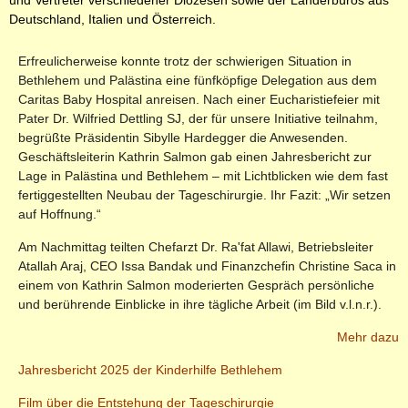
und Vertreter verschiedener Diözesen sowie der Länderbüros aus
Deutschland, Italien und Österreich.
Erfreulicherweise konnte trotz der schwierigen Situation in
Bethlehem und Palästina eine fünfköpfige Delegation aus dem
Caritas Baby Hospital anreisen. Nach einer Eucharistiefeier mit
Pater Dr. Wilfried Dettling SJ, der für unsere Initiative teilnahm,
begrüßte Präsidentin Sibylle Hardegger die Anwesenden.
Geschäftsleiterin Kathrin Salmon gab einen Jahresbericht zur
Lage in Palästina und Bethlehem – mit Lichtblicken wie dem fast
fertiggestellten Neubau der Tageschirurgie. Ihr Fazit: „Wir setzen
auf Hoffnung.“
Am Nachmittag teilten Chefarzt Dr. Ra'fat Allawi, Betriebsleiter
Atallah Araj, CEO Issa Bandak und Finanzchefin Christine Saca in
einem von Kathrin Salmon moderierten Gespräch persönliche
und berührende Einblicke in ihre tägliche Arbeit (im Bild v.l.n.r.).
Mehr dazu
Jahresbericht 2025 der Kinderhilfe Bethlehem
Film über die Entstehung der Tageschirurgie